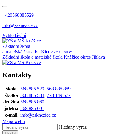
+420568885529
info@zsknezice.cz
Vyhledávání
Základní škola
a mateřská škola
Kněžice
okres Jihlava
Základní škola a mateřská škola Kněžice
okres Jihlava
Kontakty
škola
568 885 529
,
568 885 859
školka
568 885 583
,
778 149 577
družina
568 885 860
jídelna
568 885 601
e-mail
info@zsknezice.cz
Mapa webu
Hledaný výraz
Hledat