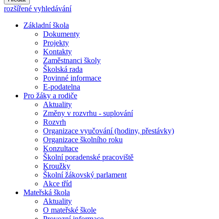
rozšířené vyhledávání
Základní škola
Dokumenty
Projekty
Kontakty
Zaměstnanci školy
Školská rada
Povinné informace
E-podatelna
Pro žáky a rodiče
Aktuality
Změny v rozvrhu - suplování
Rozvrh
Organizace vyučování (hodiny, přestávky)
Organizace školního roku
Konzultace
Školní poradenské pracoviště
Kroužky
Školní žákovský parlament
Akce tříd
Mateřská škola
Aktuality
O mateřské škole
Provozní informace