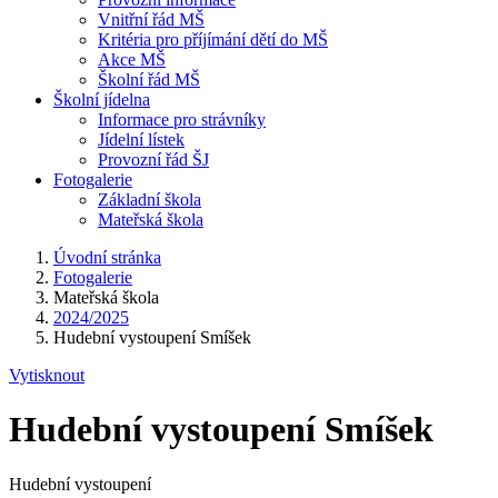
Vnitřní řád MŠ
Kritéria pro příjímání dětí do MŠ
Akce MŠ
Školní řád MŠ
Školní jídelna
Informace pro strávníky
Jídelní lístek
Provozní řád ŠJ
Fotogalerie
Základní škola
Mateřská škola
Úvodní stránka
Fotogalerie
Mateřská škola
2024/2025
Hudební vystoupení Smíšek
Vytisknout
Hudební vystoupení Smíšek
Hudební vystoupení