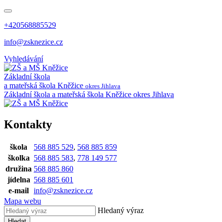
+420568885529
info@zsknezice.cz
Vyhledávání
Základní škola
a mateřská škola
Kněžice
okres Jihlava
Základní škola a mateřská škola Kněžice
okres Jihlava
Kontakty
škola
568 885 529
,
568 885 859
školka
568 885 583
,
778 149 577
družina
568 885 860
jídelna
568 885 601
e-mail
info@zsknezice.cz
Mapa webu
Hledaný výraz
Hledat