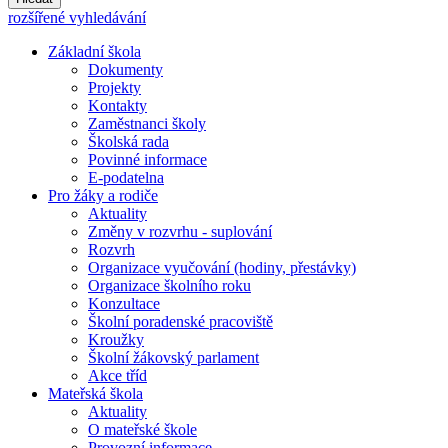
rozšířené vyhledávání
Základní škola
Dokumenty
Projekty
Kontakty
Zaměstnanci školy
Školská rada
Povinné informace
E-podatelna
Pro žáky a rodiče
Aktuality
Změny v rozvrhu - suplování
Rozvrh
Organizace vyučování (hodiny, přestávky)
Organizace školního roku
Konzultace
Školní poradenské pracoviště
Kroužky
Školní žákovský parlament
Akce tříd
Mateřská škola
Aktuality
O mateřské škole
Provozní informace