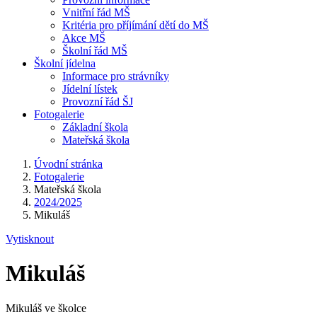
Vnitřní řád MŠ
Kritéria pro příjímání dětí do MŠ
Akce MŠ
Školní řád MŠ
Školní jídelna
Informace pro strávníky
Jídelní lístek
Provozní řád ŠJ
Fotogalerie
Základní škola
Mateřská škola
Úvodní stránka
Fotogalerie
Mateřská škola
2024/2025
Mikuláš
Vytisknout
Mikuláš
Mikuláš ve školce