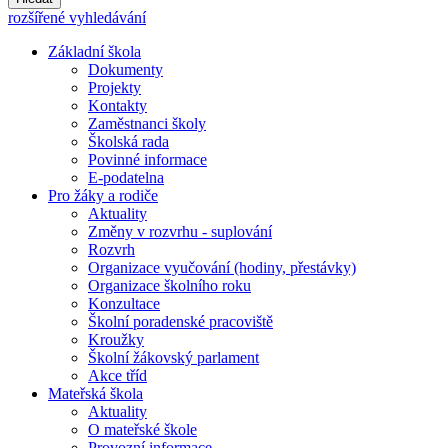
rozšířené vyhledávání
Základní škola
Dokumenty
Projekty
Kontakty
Zaměstnanci školy
Školská rada
Povinné informace
E-podatelna
Pro žáky a rodiče
Aktuality
Změny v rozvrhu - suplování
Rozvrh
Organizace vyučování (hodiny, přestávky)
Organizace školního roku
Konzultace
Školní poradenské pracoviště
Kroužky
Školní žákovský parlament
Akce tříd
Mateřská škola
Aktuality
O mateřské škole
Provozní informace