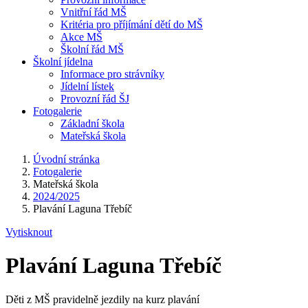
Vnitřní řád MŠ
Kritéria pro příjímání dětí do MŠ
Akce MŠ
Školní řád MŠ
Školní jídelna
Informace pro strávníky
Jídelní lístek
Provozní řád ŠJ
Fotogalerie
Základní škola
Mateřská škola
Úvodní stránka
Fotogalerie
Mateřská škola
2024/2025
Plavání Laguna Třebíč
Vytisknout
Plavání Laguna Třebíč
Děti z MŠ pravidelně jezdily na kurz plavání