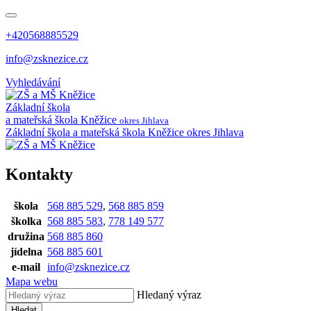
+420568885529
info@zsknezice.cz
Vyhledávání
Základní škola
a mateřská škola
Kněžice
okres Jihlava
Základní škola a mateřská škola Kněžice
okres Jihlava
Kontakty
škola
568 885 529
,
568 885 859
školka
568 885 583
,
778 149 577
družina
568 885 860
jídelna
568 885 601
e-mail
info@zsknezice.cz
Mapa webu
Hledaný výraz
Hledat