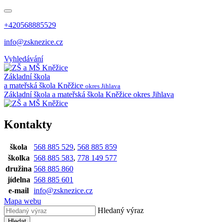
+420568885529
info@zsknezice.cz
Vyhledávání
Základní škola
a mateřská škola
Kněžice
okres Jihlava
Základní škola a mateřská škola Kněžice
okres Jihlava
Kontakty
škola
568 885 529
,
568 885 859
školka
568 885 583
,
778 149 577
družina
568 885 860
jídelna
568 885 601
e-mail
info@zsknezice.cz
Mapa webu
Hledaný výraz
Hledat