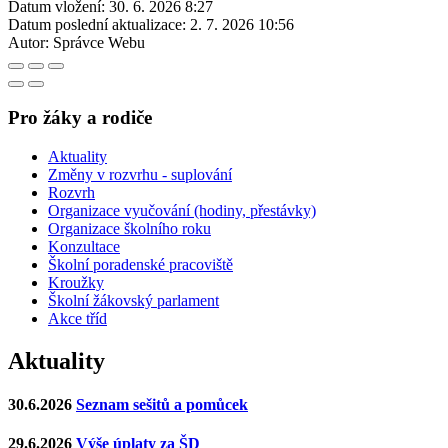
Datum vložení:
30. 6. 2026 8:27
Datum poslední aktualizace:
2. 7. 2026 10:56
Autor:
Správce Webu
Pro žáky a rodiče
Aktuality
Změny v rozvrhu - suplování
Rozvrh
Organizace vyučování (hodiny, přestávky)
Organizace školního roku
Konzultace
Školní poradenské pracoviště
Kroužky
Školní žákovský parlament
Akce tříd
Aktuality
30.6.2026
Seznam sešitů a pomůcek
29.6.2026
Výše úplaty za ŠD