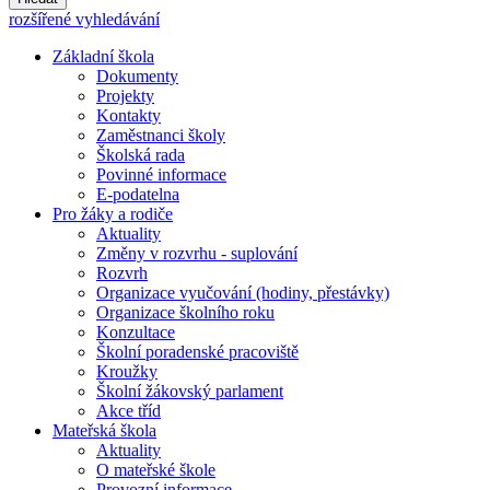
rozšířené vyhledávání
Základní škola
Dokumenty
Projekty
Kontakty
Zaměstnanci školy
Školská rada
Povinné informace
E-podatelna
Pro žáky a rodiče
Aktuality
Změny v rozvrhu - suplování
Rozvrh
Organizace vyučování (hodiny, přestávky)
Organizace školního roku
Konzultace
Školní poradenské pracoviště
Kroužky
Školní žákovský parlament
Akce tříd
Mateřská škola
Aktuality
O mateřské škole
Provozní informace