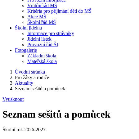
Vnitřní řád MŠ
Kritéria pro příjímání dětí do MŠ
Akce MŠ
Školní řád MŠ
Školní jídelna
Informace pro strávníky
Jídelní lístek
Provozní řád ŠJ
Fotogalerie
Základní škola
Mateřská škola
Úvodní stránka
Pro žáky a rodiče
Aktuality
Seznam sešitů a pomůcek
Vytisknout
Seznam sešitů a pomůcek
Školní rok 2026-2027.