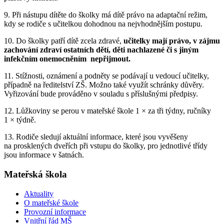
9. Při nástupu dítěte do školky má dítě právo na adaptační režim,
kdy se rodiče s učitelkou dohodnou na nejvhodnějším postupu.
10. Do školky patří dítě zcela zdravé,
učitelky mají právo, v zájmu
zachování zdraví ostatních dětí, děti nachlazené či s jiným
infekčním onemocněním nepřijmout.
11. Stížnosti, oznámení a podněty se podávají u vedoucí učitelky,
případně na ředitelství ZŠ. Možno také využít schránky důvěry.
Vyřizování bude prováděno v souladu s příslušnými předpisy.
12. Lůžkoviny se perou v mateřské škole 1 × za tři týdny, ručníky
1 × týdně.
13. Rodiče sledují aktuální informace, které jsou vyvěšeny
na prosklených dveřích při vstupu do školky, pro jednotlivé třídy
jsou informace v šatnách.
Mateřská škola
Aktuality
O mateřské škole
Provozní informace
Vnitřní řád MŠ