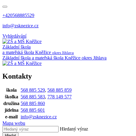
+420568885529
info@zsknezice.cz
Vyhledávání
Základní škola
a mateřská škola
Kněžice
okres Jihlava
Základní škola a mateřská škola Kněžice
okres Jihlava
Kontakty
škola
568 885 529
,
568 885 859
školka
568 885 583
,
778 149 577
družina
568 885 860
jídelna
568 885 601
e-mail
info@zsknezice.cz
Mapa webu
Hledaný výraz
Hledat