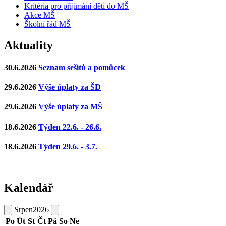
Kritéria pro příjímání dětí do MŠ
Akce MŠ
Školní řád MŠ
Aktuality
30.6.2026
Seznam sešitů a pomůcek
29.6.2026
Výše úplaty za ŠD
29.6.2026
Výše úplaty za MŠ
18.6.2026
Týden 22.6. - 26.6.
18.6.2026
Týden 29.6. - 3.7.
Kalendář
Srpen
2026
Po
Út
St
Čt
Pá
So
Ne