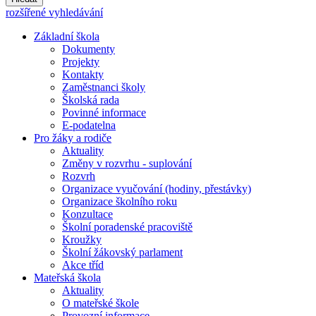
rozšířené vyhledávání
Základní škola
Dokumenty
Projekty
Kontakty
Zaměstnanci školy
Školská rada
Povinné informace
E-podatelna
Pro žáky a rodiče
Aktuality
Změny v rozvrhu - suplování
Rozvrh
Organizace vyučování (hodiny, přestávky)
Organizace školního roku
Konzultace
Školní poradenské pracoviště
Kroužky
Školní žákovský parlament
Akce tříd
Mateřská škola
Aktuality
O mateřské škole
Provozní informace