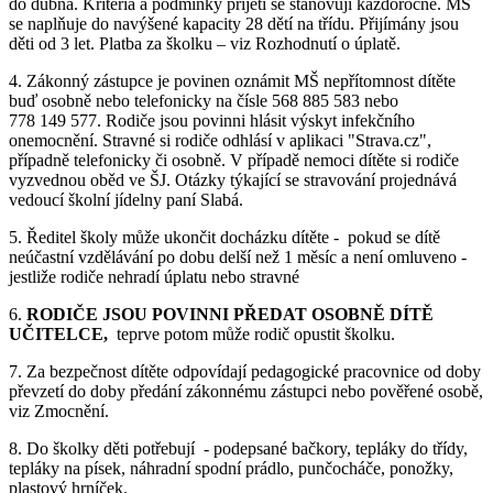
do dubna. Kritéria a podmínky přijetí se stanovují každoročně. MŠ
se naplňuje do navýšené kapacity 28 dětí na třídu. Přijímány jsou
děti od 3 let. Platba za školku – viz Rozhodnutí o úplatě.
4. Zákonný zástupce je povinen oznámit MŠ nepřítomnost dítěte
buď osobně nebo telefonicky na čísle 568 885 583 nebo
778 149 577. Rodiče jsou povinni hlásit výskyt infekčního
onemocnění. Stravné si rodiče odhlásí v aplikaci "Strava.cz",
případně telefonicky či osobně. V případě nemoci dítěte si rodiče
vyzvednou oběd ve ŠJ. Otázky týkající se stravování projednává
vedoucí školní jídelny paní Slabá.
5. Ředitel školy může ukončit docházku dítěte - pokud se dítě
neúčastní vzdělávání po dobu delší než 1 měsíc a není omluveno -
jestliže rodiče nehradí úplatu nebo stravné
6.
RODIČE JSOU POVINNI PŘEDAT OSOBNĚ DÍTĚ
UČITELCE,
teprve potom může rodič opustit školku.
7. Za bezpečnost dítěte odpovídají pedagogické pracovnice od doby
převzetí do doby předání zákonnému zástupci nebo pověřené osobě,
viz Zmocnění.
8. Do školky děti potřebují - podepsané bačkory, tepláky do třídy,
tepláky na písek, náhradní spodní prádlo, punčocháče, ponožky,
plastový hrníček.