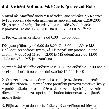
4.4. Vnitřní řád mateřské školy /provozní řád /
Vnitřní řád Mateřské školy v Kněžicích jako součásti ZŠ Kněžice
byl zpracován z důvodů naplnění ustanovení zákona č.258/2000
Sb., o ochraně veřejného zdraví, na základě zásad přijatých
v protokolu ze dne 17. 4. 2001 na ŘŠ OkÚ a OHS Třebíč.
1. Provoz mateřské školy je od 6.00 – 16.00 hodin.
Děti jsou přijímány od 6.00 do 8.00. Od 8.00 – 11.30 se MŠ
z důvodu bezpečnosti uzamyká. Při pozdějším příchodu nutno
zvonit ! V době od 11.30 – 12.00 je MŠ odemčena a od 12.00
až do uzavření MŠ je uzamčena.
Vyzvedávání dětí před obědem je v 11.30, po obědě ve 12.00 hodin,
s celodenní účastí po odpolední svačině 14.45 - 16.00
2. Omezení provozu v červenci a srpnu je oznámeno nejméně
2 měsíce předem. Omezení nebo přerušení provozu mateřské školy
v průběhu školního roku může nastat z technických či provozních
důvodů a zákonní zástupci o něm budou informováni v nejkratší
možné lhůtě.
3. Přijímací řízení do mateřské školy bývá většinou od března