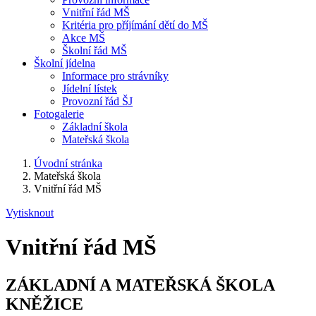
Vnitřní řád MŠ
Kritéria pro příjímání dětí do MŠ
Akce MŠ
Školní řád MŠ
Školní jídelna
Informace pro strávníky
Jídelní lístek
Provozní řád ŠJ
Fotogalerie
Základní škola
Mateřská škola
Úvodní stránka
Mateřská škola
Vnitřní řád MŠ
Vytisknout
Vnitřní řád MŠ
ZÁKLADNÍ A MATEŘSKÁ ŠKOLA
KNĚŽICE