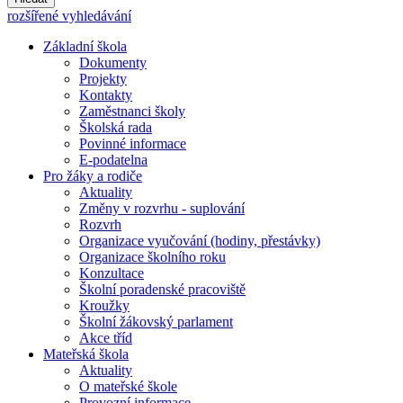
rozšířené vyhledávání
Základní škola
Dokumenty
Projekty
Kontakty
Zaměstnanci školy
Školská rada
Povinné informace
E-podatelna
Pro žáky a rodiče
Aktuality
Změny v rozvrhu - suplování
Rozvrh
Organizace vyučování (hodiny, přestávky)
Organizace školního roku
Konzultace
Školní poradenské pracoviště
Kroužky
Školní žákovský parlament
Akce tříd
Mateřská škola
Aktuality
O mateřské škole
Provozní informace