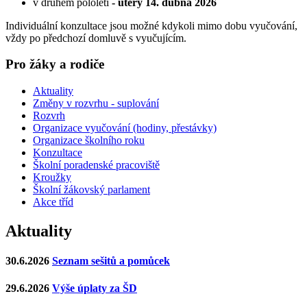
v druhém pololetí
- úterý 14. dubna 2026
Individuální konzultace jsou možné kdykoli mimo dobu vyučování,
vždy po předchozí domluvě s vyučujícím.
Pro žáky a rodiče
Aktuality
Změny v rozvrhu - suplování
Rozvrh
Organizace vyučování (hodiny, přestávky)
Organizace školního roku
Konzultace
Školní poradenské pracoviště
Kroužky
Školní žákovský parlament
Akce tříd
Aktuality
30.6.2026
Seznam sešitů a pomůcek
29.6.2026
Výše úplaty za ŠD