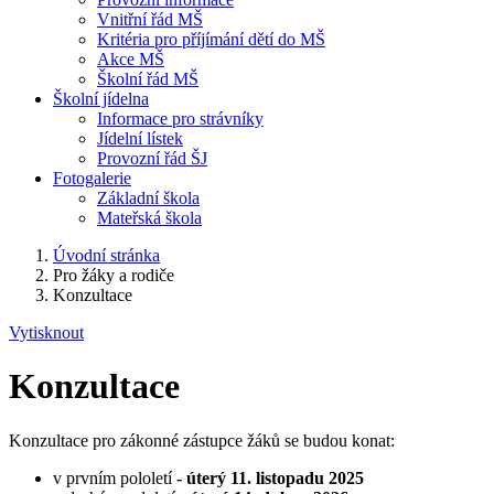
Vnitřní řád MŠ
Kritéria pro příjímání dětí do MŠ
Akce MŠ
Školní řád MŠ
Školní jídelna
Informace pro strávníky
Jídelní lístek
Provozní řád ŠJ
Fotogalerie
Základní škola
Mateřská škola
Úvodní stránka
Pro žáky a rodiče
Konzultace
Vytisknout
Konzultace
Konzultace pro zákonné zástupce žáků se budou konat:
v prvním pololetí
- úterý 11. listopadu 2025