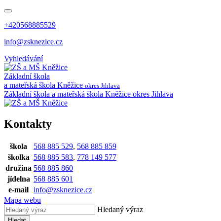
+420568885529
info@zsknezice.cz
Vyhledávání
Základní škola
a mateřská škola
Kněžice
okres Jihlava
Základní škola a mateřská škola Kněžice
okres Jihlava
Kontakty
škola
568 885 529
,
568 885 859
školka
568 885 583
,
778 149 577
družina
568 885 860
jídelna
568 885 601
e-mail
info@zsknezice.cz
Mapa webu
Hledaný výraz
Hledat