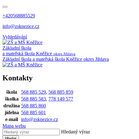
+420568885529
info@zsknezice.cz
Vyhledávání
Základní škola
a mateřská škola
Kněžice
okres Jihlava
Základní škola a mateřská škola Kněžice
okres Jihlava
Kontakty
škola
568 885 529
,
568 885 859
školka
568 885 583
,
778 149 577
družina
568 885 860
jídelna
568 885 601
e-mail
info@zsknezice.cz
Mapa webu
Hledaný výraz
Hledat