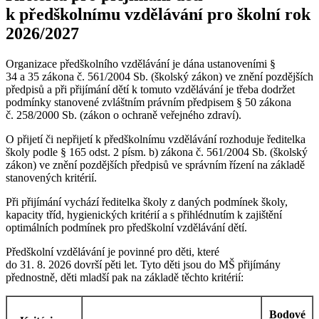
k předškolnímu vzdělávání pro školní rok
2026/2027
Organizace předškolního vzdělávání je dána ustanoveními §
34 a 35 zákona č. 561/2004 Sb. (školský zákon) ve znění pozdějších
předpisů a při přijímání dětí k tomuto vzdělávání je třeba dodržet
podmínky stanovené zvláštním právním předpisem § 50 zákona
č. 258/2000 Sb. (zákon o ochraně veřejného zdraví).
O přijetí či nepřijetí k předškolnímu vzdělávání rozhoduje ředitelka
školy podle § 165 odst. 2 písm. b) zákona č. 561/2004 Sb. (školský
zákon) ve znění pozdějších předpisů ve správním řízení na základě
stanovených kritérií.
Při přijímání vychází ředitelka školy z daných podmínek školy,
kapacity tříd, hygienických kritérií a s přihlédnutím k zajištění
optimálních podmínek pro předškolní vzdělávání dětí.
Předškolní vzdělávání je povinné pro děti, které
do 31. 8. 2026 dovrší pěti let. Tyto děti jsou do MŠ přijímány
přednostně, děti mladší pak na základě těchto kritérií:
Bodové