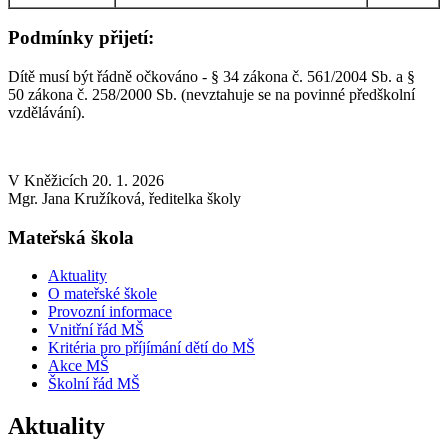
Podmínky přijetí:
Dítě musí být řádně očkováno - § 34 zákona č. 561/2004 Sb. a §
50 zákona č. 258/2000 Sb. (nevztahuje se na povinné předškolní
vzdělávání).
V Kněžicích 20. 1. 2026
Mgr. Jana Kružíková, ředitelka školy
Mateřská škola
Aktuality
O mateřské škole
Provozní informace
Vnitřní řád MŠ
Kritéria pro příjímání dětí do MŠ
Akce MŠ
Školní řád MŠ
Aktuality