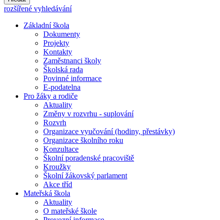
rozšířené vyhledávání
Základní škola
Dokumenty
Projekty
Kontakty
Zaměstnanci školy
Školská rada
Povinné informace
E-podatelna
Pro žáky a rodiče
Aktuality
Změny v rozvrhu - suplování
Rozvrh
Organizace vyučování (hodiny, přestávky)
Organizace školního roku
Konzultace
Školní poradenské pracoviště
Kroužky
Školní žákovský parlament
Akce tříd
Mateřská škola
Aktuality
O mateřské škole
Provozní informace