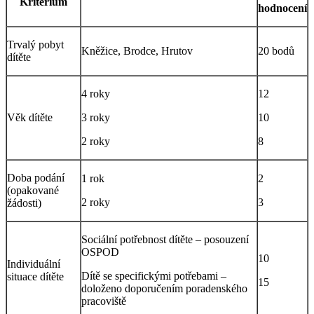
Kritérium
hodnocení
Trvalý pobyt
Kněžice, Brodce, Hrutov
20 bodů
dítěte
4 roky
12
Věk dítěte
3 roky
10
2 roky
8
Doba podání
1 rok
2
(opakované
2 roky
3
žádosti)
Sociální potřebnost dítěte – posouzení
OSPOD
10
Individuální
Dítě se specifickými potřebami –
situace dítěte
15
doloženo doporučením poradenského
pracoviště