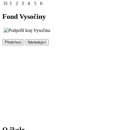
31
1
2
3
4
5
6
Fond Vysočiny
Předchozí
Následující
O škole