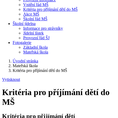
Vnitřní řád MŠ
Kritéria pro příjímání dětí do MŠ
Akce MŠ
Školní řád MŠ
Školní jídelna
Informace pro strávníky
Jídelní lístek
Provozní řád ŠJ
Fotogalerie
Základní škola
Mateřská škola
Úvodní stránka
Mateřská škola
Kritéria pro příjímání dětí do MŠ
Vytisknout
Kritéria pro příjímání dětí do
MŠ
Kritéria pro přijímání dětí