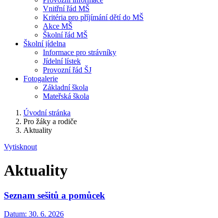
Vnitřní řád MŠ
Kritéria pro příjímání dětí do MŠ
Akce MŠ
Školní řád MŠ
Školní jídelna
Informace pro strávníky
Jídelní lístek
Provozní řád ŠJ
Fotogalerie
Základní škola
Mateřská škola
Úvodní stránka
Pro žáky a rodiče
Aktuality
Vytisknout
Aktuality
Seznam sešitů a pomůcek
Datum:
30. 6. 2026