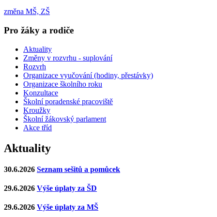
změna MŠ, ZŠ
Pro žáky a rodiče
Aktuality
Změny v rozvrhu - suplování
Rozvrh
Organizace vyučování (hodiny, přestávky)
Organizace školního roku
Konzultace
Školní poradenské pracoviště
Kroužky
Školní žákovský parlament
Akce tříd
Aktuality
30.6.2026
Seznam sešitů a pomůcek
29.6.2026
Výše úplaty za ŠD
29.6.2026
Výše úplaty za MŠ