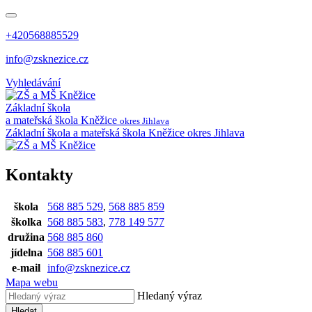
+420568885529
info@zsknezice.cz
Vyhledávání
Základní škola
a mateřská škola
Kněžice
okres Jihlava
Základní škola a mateřská škola Kněžice
okres Jihlava
Kontakty
škola
568 885 529
,
568 885 859
školka
568 885 583
,
778 149 577
družina
568 885 860
jídelna
568 885 601
e-mail
info@zsknezice.cz
Mapa webu
Hledaný výraz
Hledat