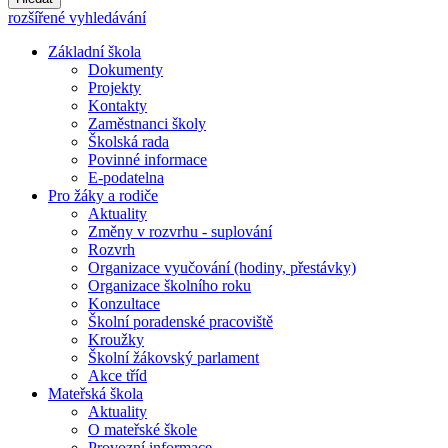
rozšířené vyhledávání
Základní škola
Dokumenty
Projekty
Kontakty
Zaměstnanci školy
Školská rada
Povinné informace
E-podatelna
Pro žáky a rodiče
Aktuality
Změny v rozvrhu - suplování
Rozvrh
Organizace vyučování (hodiny, přestávky)
Organizace školního roku
Konzultace
Školní poradenské pracoviště
Kroužky
Školní žákovský parlament
Akce tříd
Mateřská škola
Aktuality
O mateřské škole
Provozní informace