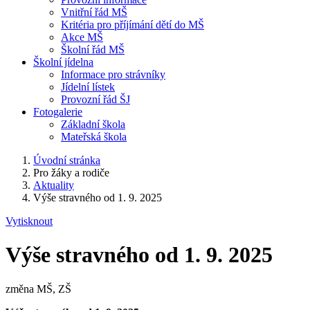
Vnitřní řád MŠ
Kritéria pro příjímání dětí do MŠ
Akce MŠ
Školní řád MŠ
Školní jídelna
Informace pro strávníky
Jídelní lístek
Provozní řád ŠJ
Fotogalerie
Základní škola
Mateřská škola
Úvodní stránka
Pro žáky a rodiče
Aktuality
Výše stravného od 1. 9. 2025
Vytisknout
Výše stravného od 1. 9. 2025
změna MŠ, ZŠ