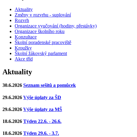
Aktuality
Změny v rozvrhu - suplování
Rozvrh
Organizace vyučování (hodiny, přestávky)
Organizace školního roku
Konzultace
Školní poradenské pracoviště
Kroužky
Školní žákovský parlament
Akce tříd
Aktuality
30.6.2026
Seznam sešitů a pomůcek
29.6.2026
Výše úplaty za ŠD
29.6.2026
Výše úplaty za MŠ
18.6.2026
Týden 22.6. - 26.6.
18.6.2026
Týden 29.6. - 3.7.