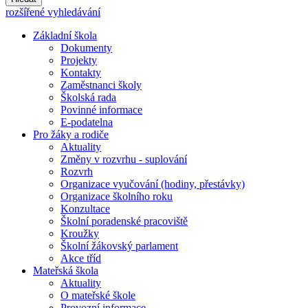
rozšířené vyhledávání
Základní škola
Dokumenty
Projekty
Kontakty
Zaměstnanci školy
Školská rada
Povinné informace
E-podatelna
Pro žáky a rodiče
Aktuality
Změny v rozvrhu - suplování
Rozvrh
Organizace vyučování (hodiny, přestávky)
Organizace školního roku
Konzultace
Školní poradenské pracoviště
Kroužky
Školní žákovský parlament
Akce tříd
Mateřská škola
Aktuality
O mateřské škole
Provozní informace