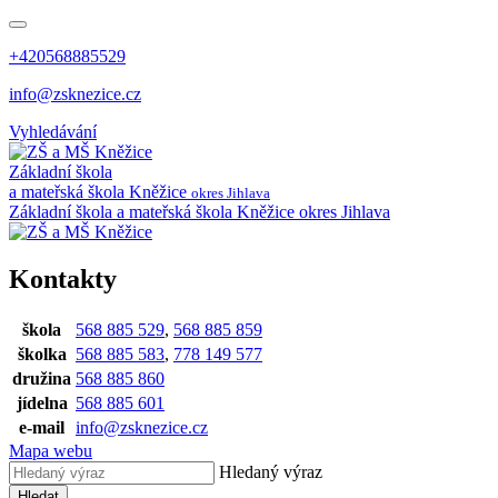
+420568885529
info@zsknezice.cz
Vyhledávání
Základní škola
a mateřská škola
Kněžice
okres Jihlava
Základní škola a mateřská škola Kněžice
okres Jihlava
Kontakty
škola
568 885 529
,
568 885 859
školka
568 885 583
,
778 149 577
družina
568 885 860
jídelna
568 885 601
e-mail
info@zsknezice.cz
Mapa webu
Hledaný výraz
Hledat