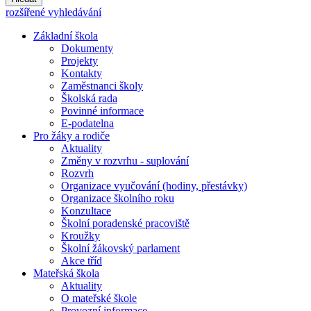
rozšířené vyhledávání
Základní škola
Dokumenty
Projekty
Kontakty
Zaměstnanci školy
Školská rada
Povinné informace
E-podatelna
Pro žáky a rodiče
Aktuality
Změny v rozvrhu - suplování
Rozvrh
Organizace vyučování (hodiny, přestávky)
Organizace školního roku
Konzultace
Školní poradenské pracoviště
Kroužky
Školní žákovský parlament
Akce tříd
Mateřská škola
Aktuality
O mateřské škole
Provozní informace