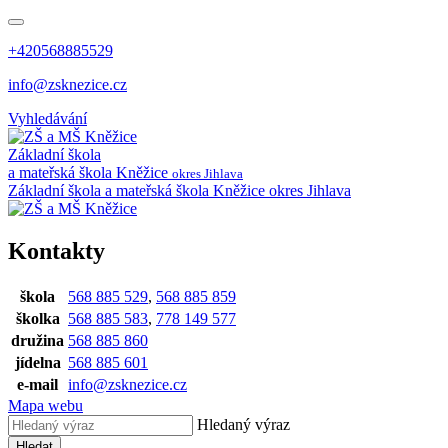
+420568885529
info@zsknezice.cz
Vyhledávání
Základní škola
a mateřská škola
Kněžice
okres Jihlava
Základní škola a mateřská škola Kněžice
okres Jihlava
Kontakty
škola
568 885 529
,
568 885 859
školka
568 885 583
,
778 149 577
družina
568 885 860
jídelna
568 885 601
e-mail
info@zsknezice.cz
Mapa webu
Hledaný výraz
Hledat