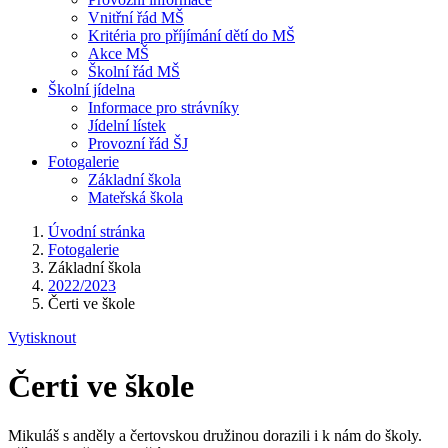
Vnitřní řád MŠ
Kritéria pro příjímání dětí do MŠ
Akce MŠ
Školní řád MŠ
Školní jídelna
Informace pro strávníky
Jídelní lístek
Provozní řád ŠJ
Fotogalerie
Základní škola
Mateřská škola
Úvodní stránka
Fotogalerie
Základní škola
2022/2023
Čerti ve škole
Vytisknout
Čerti ve škole
Mikuláš s anděly a čertovskou družinou dorazili i k nám do školy.