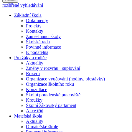
rozšířené vyhledávání
Základní škola
Dokumenty
Projekty
Kontakty
Zaměstnanci školy
Školská rada
Povinné informace
E-podatelna
Pro žáky a rodiče
Aktuality
Změny v rozvrhu - suplování
Rozvrh
Organizace vyučování (hodiny, přestávky)
Organizace školního roku
Konzultace
Školní poradenské pracoviště
Kroužky
Školní žákovský parlament
Akce tříd
Mateřská škola
Aktuality
O mateřské škole
Provozní informace