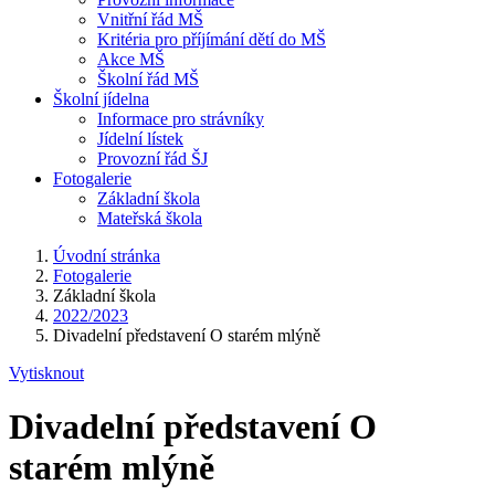
Vnitřní řád MŠ
Kritéria pro příjímání dětí do MŠ
Akce MŠ
Školní řád MŠ
Školní jídelna
Informace pro strávníky
Jídelní lístek
Provozní řád ŠJ
Fotogalerie
Základní škola
Mateřská škola
Úvodní stránka
Fotogalerie
Základní škola
2022/2023
Divadelní představení O starém mlýně
Vytisknout
Divadelní představení O
starém mlýně