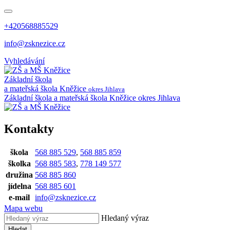
+420568885529
info@zsknezice.cz
Vyhledávání
Základní škola
a mateřská škola
Kněžice
okres Jihlava
Základní škola a mateřská škola Kněžice
okres Jihlava
Kontakty
škola
568 885 529
,
568 885 859
školka
568 885 583
,
778 149 577
družina
568 885 860
jídelna
568 885 601
e-mail
info@zsknezice.cz
Mapa webu
Hledaný výraz
Hledat