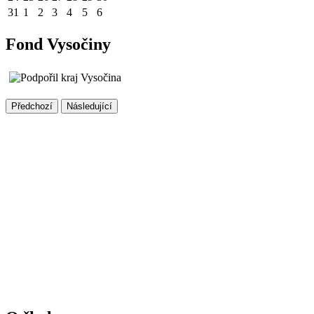
31
1
2
3
4
5
6
Fond Vysočiny
Předchozí
Následující