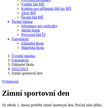
Vnitřní řád MŠ
Kritéria pro příjímání dětí do MŠ
Akce MŠ
Školní řád MŠ
Školní jídelna
Informace pro strávníky
Jídelní lístek
Provozní řád ŠJ
Fotogalerie
Základní škola
Mateřská škola
Úvodní stránka
Fotogalerie
Základní škola
2022/2023
Zimní sportovní den
Vytisknout
Zimní sportovní den
Ve středu 1. února proběhl zimní sportovní den. Počasí nám přálo,