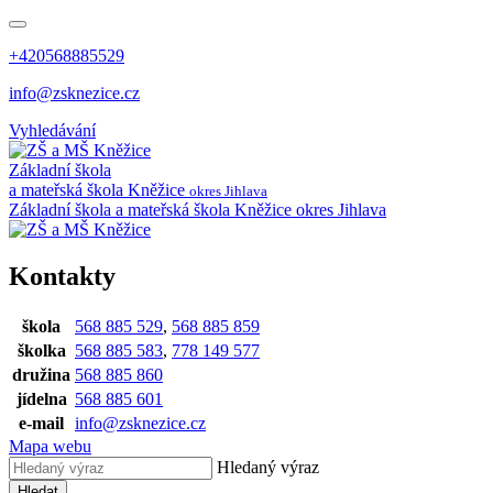
+420568885529
info@zsknezice.cz
Vyhledávání
Základní škola
a mateřská škola
Kněžice
okres Jihlava
Základní škola a mateřská škola Kněžice
okres Jihlava
Kontakty
škola
568 885 529
,
568 885 859
školka
568 885 583
,
778 149 577
družina
568 885 860
jídelna
568 885 601
e-mail
info@zsknezice.cz
Mapa webu
Hledaný výraz
Hledat