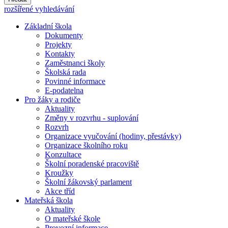
rozšířené vyhledávání
Základní škola
Dokumenty
Projekty
Kontakty
Zaměstnanci školy
Školská rada
Povinné informace
E-podatelna
Pro žáky a rodiče
Aktuality
Změny v rozvrhu - suplování
Rozvrh
Organizace vyučování (hodiny, přestávky)
Organizace školního roku
Konzultace
Školní poradenské pracoviště
Kroužky
Školní žákovský parlament
Akce tříd
Mateřská škola
Aktuality
O mateřské škole
Provozní informace