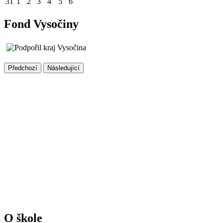
31
1
2
3
4
5
6
Fond Vysočiny
Předchozí
Následující
O škole