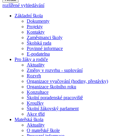
rozšířené vyhledávání
Základní škola
Dokumenty
Projekty
Kontakty
Zaměstnanci školy
Školská rada
Povinné informace
E-podatelna
Pro žáky a rodiče
Aktuality
Změny v rozvrhu - suplování
Rozvrh
Organizace vyučování (hodiny, přestávky)
Organizace školního roku
Konzultace
Školní poradenské pracoviště
Kroužky
Školní žákovský parlament
Akce tříd
Mateřská škola
Aktuality
O mateřské škole
Provozní informace