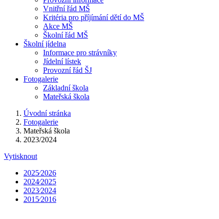
Vnitřní řád MŠ
Kritéria pro příjímání dětí do MŠ
Akce MŠ
Školní řád MŠ
Školní jídelna
Informace pro strávníky
Jídelní lístek
Provozní řád ŠJ
Fotogalerie
Základní škola
Mateřská škola
Úvodní stránka
Fotogalerie
Mateřská škola
2023/2024
Vytisknout
2025⁄2026
2024⁄2025
2023⁄2024
2015⁄2016