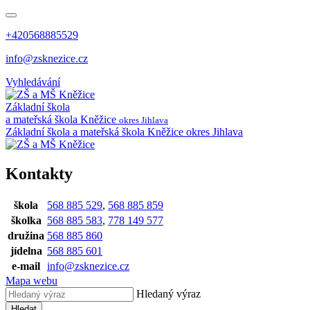
+420568885529
info@zsknezice.cz
Vyhledávání
Základní škola
a mateřská škola
Kněžice
okres Jihlava
Základní škola a mateřská škola Kněžice
okres Jihlava
Kontakty
škola
568 885 529
,
568 885 859
školka
568 885 583
,
778 149 577
družina
568 885 860
jídelna
568 885 601
e-mail
info@zsknezice.cz
Mapa webu
Hledaný výraz
Hledat