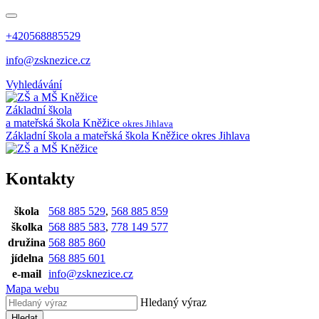
+420568885529
info@zsknezice.cz
Vyhledávání
Základní škola
a mateřská škola
Kněžice
okres Jihlava
Základní škola a mateřská škola Kněžice
okres Jihlava
Kontakty
škola
568 885 529
,
568 885 859
školka
568 885 583
,
778 149 577
družina
568 885 860
jídelna
568 885 601
e-mail
info@zsknezice.cz
Mapa webu
Hledaný výraz
Hledat