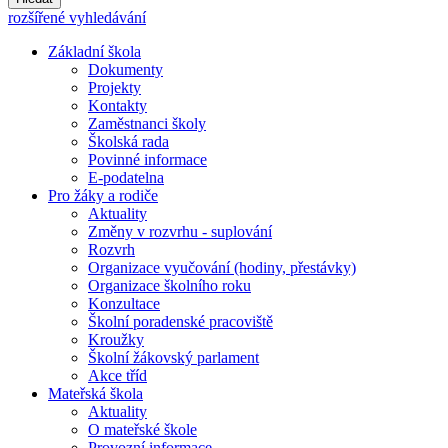
rozšířené vyhledávání
Základní škola
Dokumenty
Projekty
Kontakty
Zaměstnanci školy
Školská rada
Povinné informace
E-podatelna
Pro žáky a rodiče
Aktuality
Změny v rozvrhu - suplování
Rozvrh
Organizace vyučování (hodiny, přestávky)
Organizace školního roku
Konzultace
Školní poradenské pracoviště
Kroužky
Školní žákovský parlament
Akce tříd
Mateřská škola
Aktuality
O mateřské škole
Provozní informace