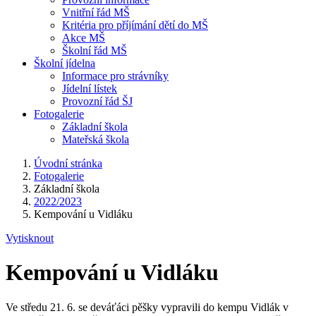
Vnitřní řád MŠ
Kritéria pro příjímání dětí do MŠ
Akce MŠ
Školní řád MŠ
Školní jídelna
Informace pro strávníky
Jídelní lístek
Provozní řád ŠJ
Fotogalerie
Základní škola
Mateřská škola
Úvodní stránka
Fotogalerie
Základní škola
2022/2023
Kempování u Vidláku
Vytisknout
Kempování u Vidláku
Ve středu 21. 6. se deváťáci pěšky vypravili do kempu Vidlák v