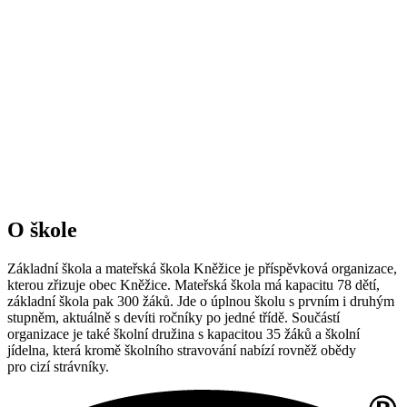
O škole
Základní škola a mateřská škola Kněžice je příspěvková organizace,
kterou zřizuje obec Kněžice. Mateřská škola má kapacitu 78 dětí,
základní škola pak 300 žáků. Jde o úplnou školu s prvním i druhým
stupněm, aktuálně s devíti ročníky po jedné třídě. Součástí
organizace je také školní družina s kapacitou 35 žáků a školní
jídelna, která kromě školního stravování nabízí rovněž obědy
pro cizí strávníky.