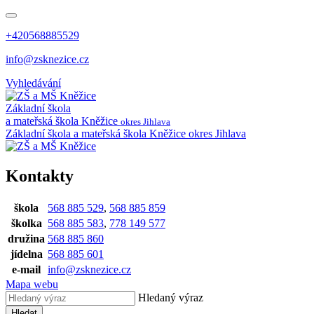
+420568885529
info@zsknezice.cz
Vyhledávání
Základní škola
a mateřská škola
Kněžice
okres Jihlava
Základní škola a mateřská škola Kněžice
okres Jihlava
Kontakty
škola
568 885 529
,
568 885 859
školka
568 885 583
,
778 149 577
družina
568 885 860
jídelna
568 885 601
e-mail
info@zsknezice.cz
Mapa webu
Hledaný výraz
Hledat