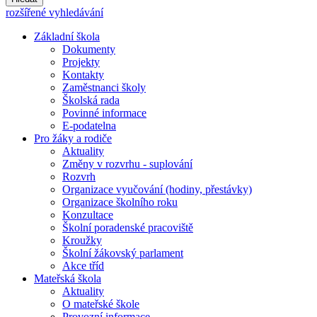
rozšířené vyhledávání
Základní škola
Dokumenty
Projekty
Kontakty
Zaměstnanci školy
Školská rada
Povinné informace
E-podatelna
Pro žáky a rodiče
Aktuality
Změny v rozvrhu - suplování
Rozvrh
Organizace vyučování (hodiny, přestávky)
Organizace školního roku
Konzultace
Školní poradenské pracoviště
Kroužky
Školní žákovský parlament
Akce tříd
Mateřská škola
Aktuality
O mateřské škole
Provozní informace