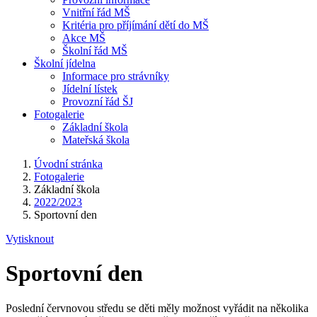
Vnitřní řád MŠ
Kritéria pro příjímání dětí do MŠ
Akce MŠ
Školní řád MŠ
Školní jídelna
Informace pro strávníky
Jídelní lístek
Provozní řád ŠJ
Fotogalerie
Základní škola
Mateřská škola
Úvodní stránka
Fotogalerie
Základní škola
2022/2023
Sportovní den
Vytisknout
Sportovní den
Poslední červnovou středu se děti měly možnost vyřádit na několika