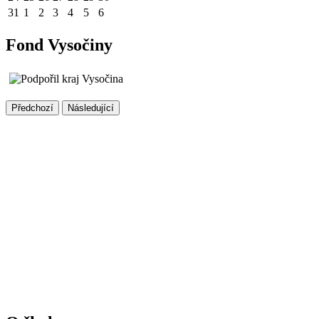
31
1
2
3
4
5
6
Fond Vysočiny
Předchozí
Následující