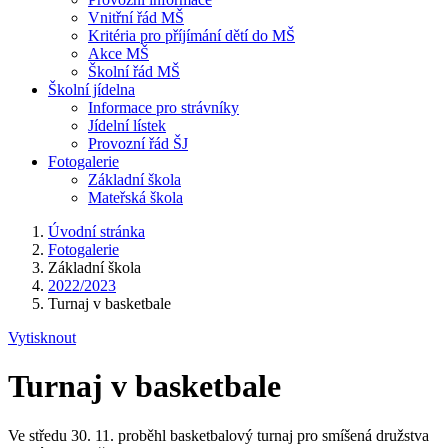
Vnitřní řád MŠ
Kritéria pro příjímání dětí do MŠ
Akce MŠ
Školní řád MŠ
Školní jídelna
Informace pro strávníky
Jídelní lístek
Provozní řád ŠJ
Fotogalerie
Základní škola
Mateřská škola
Úvodní stránka
Fotogalerie
Základní škola
2022/2023
Turnaj v basketbale
Vytisknout
Turnaj v basketbale
Ve středu 30. 11. proběhl basketbalový turnaj pro smíšená družstva