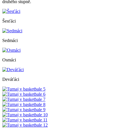
druhého stupně.
Šesťáci
Sedmáci
Osmáci
Deváťáci