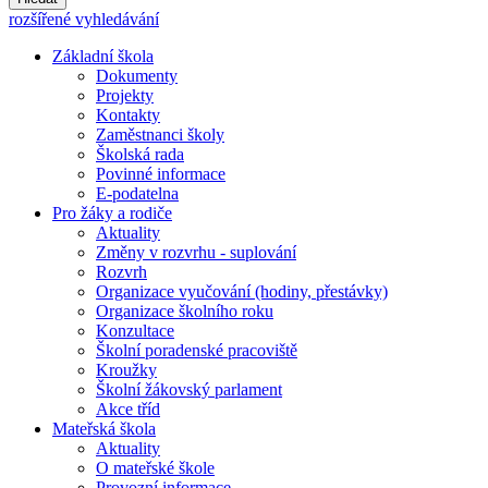
rozšířené vyhledávání
Základní škola
Dokumenty
Projekty
Kontakty
Zaměstnanci školy
Školská rada
Povinné informace
E-podatelna
Pro žáky a rodiče
Aktuality
Změny v rozvrhu - suplování
Rozvrh
Organizace vyučování (hodiny, přestávky)
Organizace školního roku
Konzultace
Školní poradenské pracoviště
Kroužky
Školní žákovský parlament
Akce tříd
Mateřská škola
Aktuality
O mateřské škole
Provozní informace