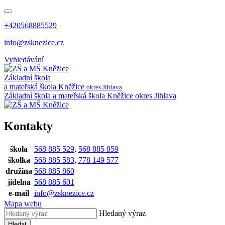
+420568885529
info@zsknezice.cz
Vyhledávání
Základní škola
a mateřská škola
Kněžice
okres Jihlava
Základní škola a mateřská škola Kněžice
okres Jihlava
Kontakty
škola
568 885 529
,
568 885 859
školka
568 885 583
,
778 149 577
družina
568 885 860
jídelna
568 885 601
e-mail
info@zsknezice.cz
Mapa webu
Hledaný výraz
Hledat